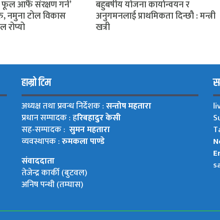
 फूल आफैं संरक्षण गर्ने’
बहुबर्षीय योजना कार्यान्वयन र
ु, नमुना टोल विकास
अनुगमनलाई प्राथमिकता दिन्छौ : मन्त्री
ल रोप्यो
खत्री
हाम्रो टिम
सम
अध्यक्ष तथा प्रवन्ध निर्देशक :
सन्तोष महतारा
l
प्रधान सम्पादक : ह
रिबहादुर केसी
S
सह-सम्पादक :
सुमन महतारा
T
व्यवस्थापक :
रुमकला पाण्डे
N
Em
संवाददाता
s
तेजेन्द्र कार्की (बुटवल)
अनिष पन्थी (तम्घास)