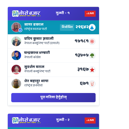
View
Nepal
Election
Results
Live
on
Nepse
Bajar
View
Nepal
Election