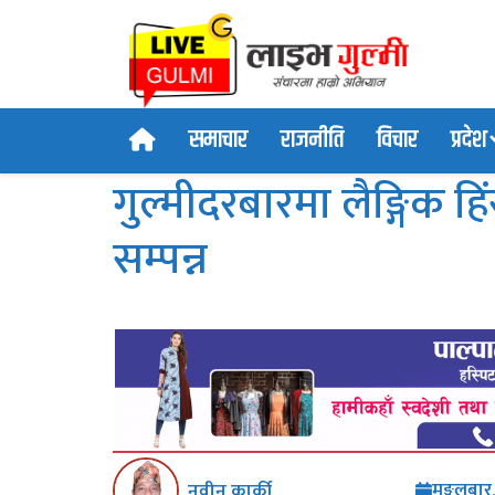
समाचार
राजनीति
विचार
प्रदेश
गुल्मीदरबारमा लैङ्गिक हिं
सम्पन्न
मङ्गलबार
नवीन कार्की