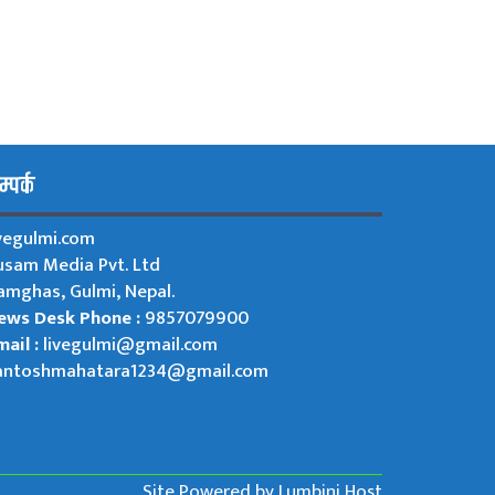
्पर्क
ivegulmi.com
usam Media Pvt. Ltd
amghas, Gulmi, Nepal.
ews Desk Phone :
9857079900
ail :
livegulmi@gmail.com
antoshmahatara1234@gmail.com
Site Powered by
Lumbini Host