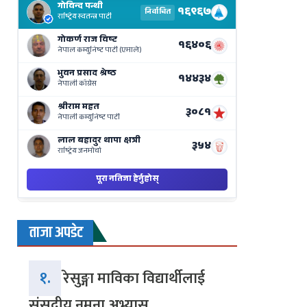
Results
Live
on
Nepse
Bajar
ताजा अपडेट
१.
रेसुङ्गा माविका विद्यार्थीलाई
संसदीय नमुना अभ्यास