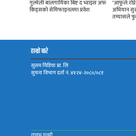
गुल्मेली बालगायिका बिष्ट द भ्वाइस अफ
‘आफूले रोप्ने
किड्सको सेमिफाइनलमा प्रवेश
अभियान सुर
तम्घासले फू
हाम्रो बारे
सुसम मिडिया प्रा. लि
सुचना विभाग दर्ता नं. ४१२४-२०८०/०८१
लाइभ गुल्मी