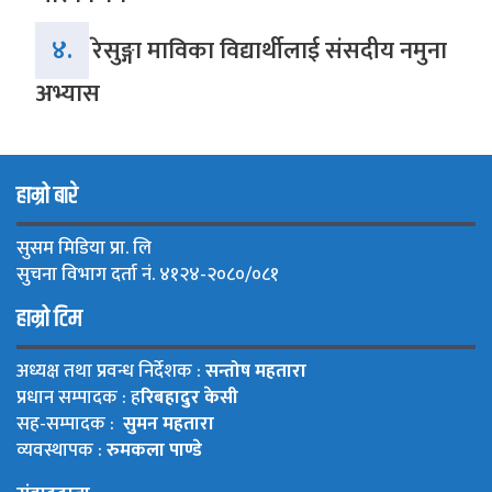
४.
रेसुङ्गा माविका विद्यार्थीलाई संसदीय नमुना
अभ्यास
हाम्रो बारे
सुसम मिडिया प्रा. लि
सुचना विभाग दर्ता नं. ४१२४-२०८०/०८१
हाम्रो टिम
अध्यक्ष तथा प्रवन्ध निर्देशक :
सन्तोष महतारा
प्रधान सम्पादक : ह
रिबहादुर केसी
सह-सम्पादक :
सुमन महतारा
व्यवस्थापक :
रुमकला पाण्डे