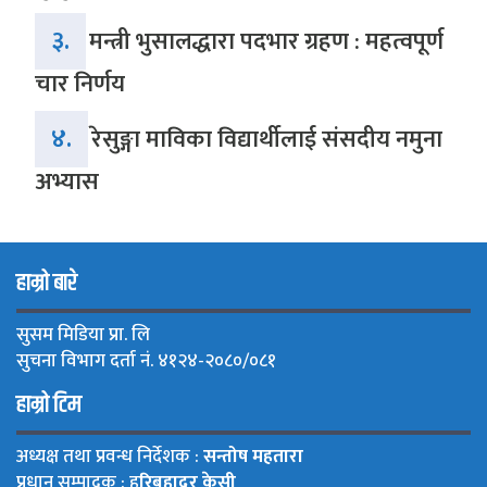
३.
मन्त्री भुसालद्धारा पदभार ग्रहण : महत्वपूर्ण
चार निर्णय
४.
रेसुङ्गा माविका विद्यार्थीलाई संसदीय नमुना
अभ्यास
हाम्रो बारे
सुसम मिडिया प्रा. लि
सुचना विभाग दर्ता नं. ४१२४-२०८०/०८१
हाम्रो टिम
अध्यक्ष तथा प्रवन्ध निर्देशक :
सन्तोष महतारा
प्रधान सम्पादक : ह
रिबहादुर केसी