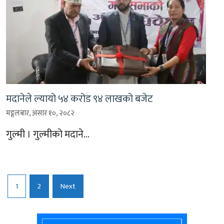
मदानेले ल्यायो ५४ करोड ९४ लाखको बजेट
मङ्गलबार, असार १०, २०८२
गुल्मी । गुल्मीको मदाने…
Posts
1
2
Next
pagination