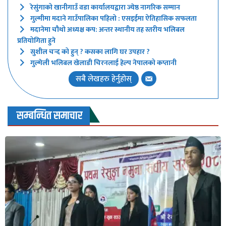
रेसुंगाको खानीगाउँ वडा कार्यालयद्वारा ज्येष्ठ नागरिक सम्मान
गुल्मीमा मदाने गाउँपालिका पहिलो : एसइईमा ऐतिहासिक सफलता
मदानेमा चौथो अध्यक्ष कप: अन्तर स्थानीय तह स्तरीय भलिबल
प्रतियोगिता हुने
सुशील चन्द को हुन् ? कसका लागि घर उपहार ?
गुल्मेली भलिबल खेलाडी चिरनलाई हेल्प नेपालको कप्तानी
सबै लेखहरु हेर्नुहोस्
सम्बन्धित समाचार