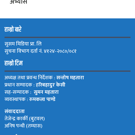
अभ्यास
हाम्रो बारे
सुसम मिडिया प्रा. लि
सुचना विभाग दर्ता नं. ४१२४-२०८०/०८१
हाम्रो टिम
अध्यक्ष तथा प्रवन्ध निर्देशक :
सन्तोष महतारा
प्रधान सम्पादक : ह
रिबहादुर केसी
सह-सम्पादक :
सुमन महतारा
व्यवस्थापक :
रुमकला पाण्डे
संवाददाता
तेजेन्द्र कार्की (बुटवल)
अनिष पन्थी (तम्घास)