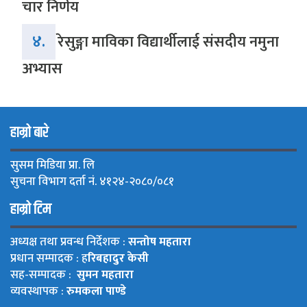
चार निर्णय
४.
रेसुङ्गा माविका विद्यार्थीलाई संसदीय नमुना
अभ्यास
हाम्रो बारे
सुसम मिडिया प्रा. लि
सुचना विभाग दर्ता नं. ४१२४-२०८०/०८१
हाम्रो टिम
अध्यक्ष तथा प्रवन्ध निर्देशक :
सन्तोष महतारा
प्रधान सम्पादक : ह
रिबहादुर केसी
सह-सम्पादक :
सुमन महतारा
व्यवस्थापक :
रुमकला पाण्डे