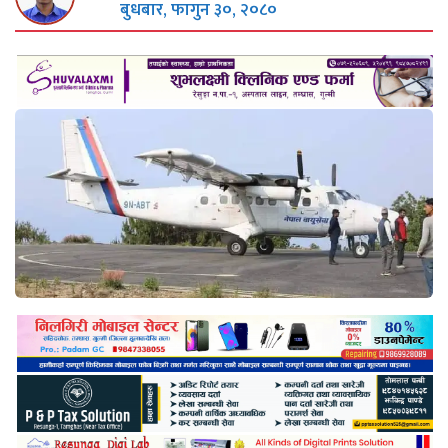
बुधबार, फागुन ३०, २०८०