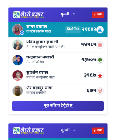
View
Nepal
Election
Results
Live
on
Nepse
Bajar
View
Nepal
Election