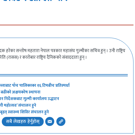
हरेका सन्तोष महतारा नेपाल पत्रकार महासंघ गुल्मीका सचिव हुन् । उनी राष्ट्रिय
ि (रासस) र कारोबार राष्ट्रिय दैनिकको संवाददाता हुन् ।
 जिल्लाबाट पाँच पालिकाका १६ टिमबीच प्रतिस्पर्धा
ख बढीको अक्षयकोष स्थापना
धान निर्देशकबाट गुल्मी कार्यालय उद्धाटन
ुल्मी महोत्सव’ संचालन हुने
बृहत् स्वास्थ्य शिविर संचालन हुने
सबै लेखहरु हेर्नुहोस्