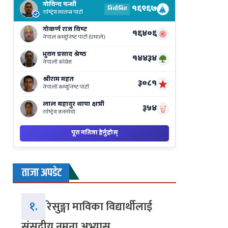
Results
Live
on
Nepse
Bajar
ताजा अपडेट
१.
रेसुङ्गा माविका विद्यार्थीलाई
संसदीय नमुना अभ्यास