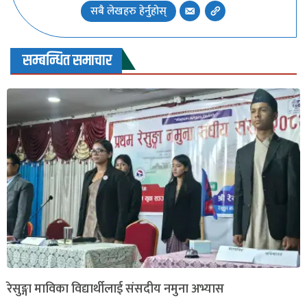
सबै लेखहरु हेर्नुहोस्
सम्बन्धित समाचार
रेसुङ्गा माविका विद्यार्थीलाई संसदीय नमुना अभ्यास