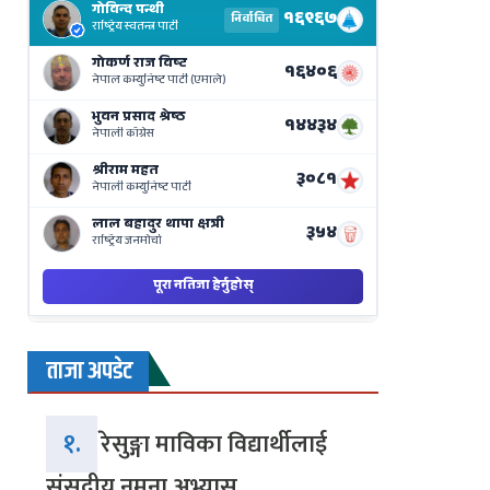
Results
Live
on
Nepse
Bajar
ताजा अपडेट
१.
रेसुङ्गा माविका विद्यार्थीलाई
संसदीय नमुना अभ्यास