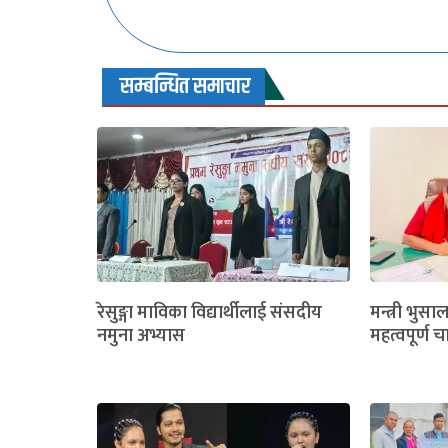
सम्बन्धित समाचार
रेसुङ्गा माविका विद्यार्थीलाई संसदीय
मन्त्री भुसा
नमुना अभ्यास
महत्वपूर्ण च