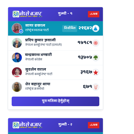
View
Nepal
Election
Results
Live
on
Nepse
Bajar
View
Nepal
Election