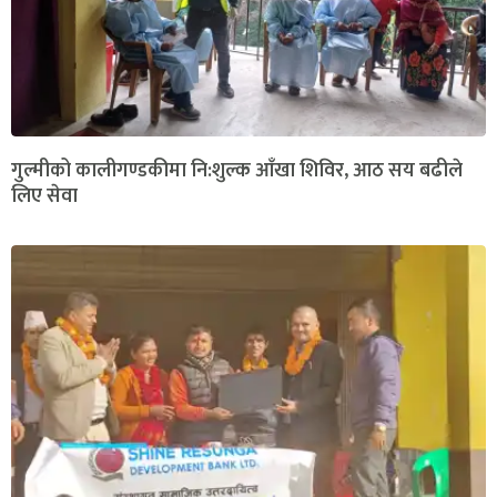
गुल्मीको कालीगण्डकीमा नि:शुल्क आँखा शिविर, आठ सय बढीले
लिए सेवा