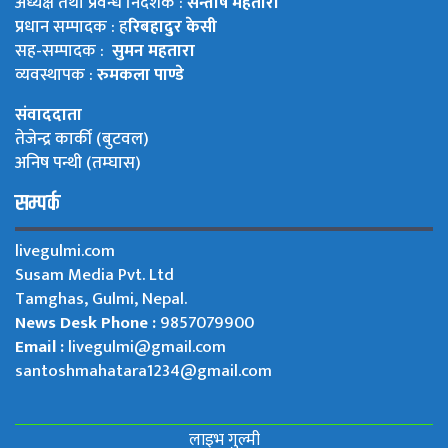
अध्यक्ष तथा प्रवन्ध निर्देशक :
सन्तोष महतारा
प्रधान सम्पादक : ह
रिबहादुर केसी
सह-सम्पादक :
सुमन महतारा
व्यवस्थापक :
रुमकला पाण्डे
संवाददाता
तेजेन्द्र कार्की (बुटवल)
अनिष पन्थी (तम्घास)
सम्पर्क
livegulmi.com
Susam Media Pvt. Ltd
Tamghas, Gulmi, Nepal.
News Desk Phone :
9857079900
Email :
livegulmi@gmail.com
santoshmahatara1234@gmail.com
लाइभ गुल्मी