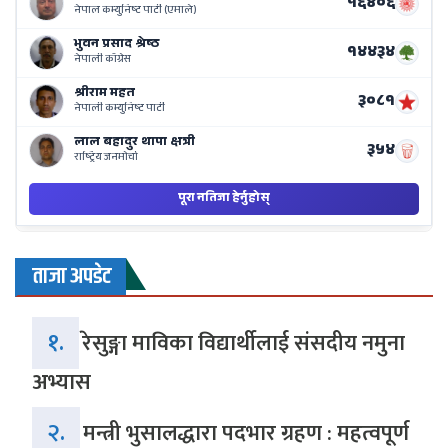
Ne
Ba
ताजा अपडेट
१.
रेसुङ्गा माविका विद्यार्थीलाई संसदीय नमुना
अभ्यास
२.
मन्त्री भुसालद्धारा पदभार ग्रहण : महत्वपूर्ण