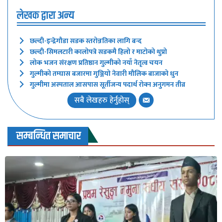
लेखक द्वारा अन्य
छल्दी-इन्द्रेगौडा सडक स्तरोन्नतिका लागि बन्द
छल्दी-सिमलटारी कालोपत्रे सडकमै हिलो र माटोको थुप्रो
लोक भजन संरक्षण प्रतिष्ठान गुल्मीको नयाँ नेतृत्व चयन
गुल्मीको तम्घास बजारमा गुञ्जियो नेवारी मौलिक बाजाको धुन
गुल्मीमा अस्पताल आसपास सूर्तीजन्य पदार्थ रोक्न अनुगमन तीव्र
सबै लेखहरु हेर्नुहोस्
सम्बन्धित समाचार