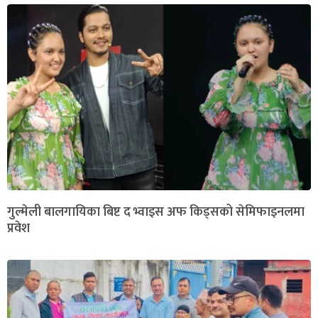
गुल्मेली बालगायिका बिष्ट द भ्वाइस अफ किड्सको सेमिफाइनलमा
प्रवेश