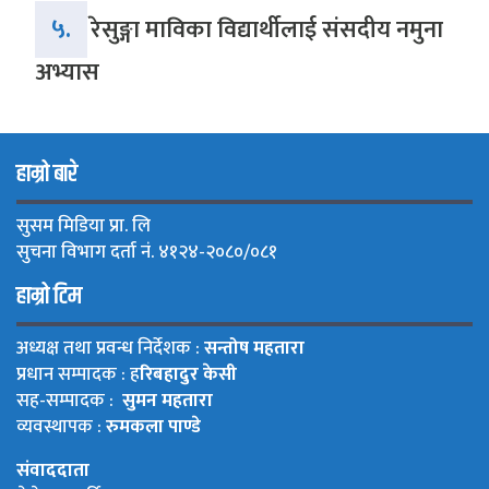
५.
रेसुङ्गा माविका विद्यार्थीलाई संसदीय नमुना
अभ्यास
हाम्रो बारे
सुसम मिडिया प्रा. लि
सुचना विभाग दर्ता नं. ४१२४-२०८०/०८१
हाम्रो टिम
अध्यक्ष तथा प्रवन्ध निर्देशक :
सन्तोष महतारा
प्रधान सम्पादक : ह
रिबहादुर केसी
सह-सम्पादक :
सुमन महतारा
व्यवस्थापक :
रुमकला पाण्डे
संवाददाता