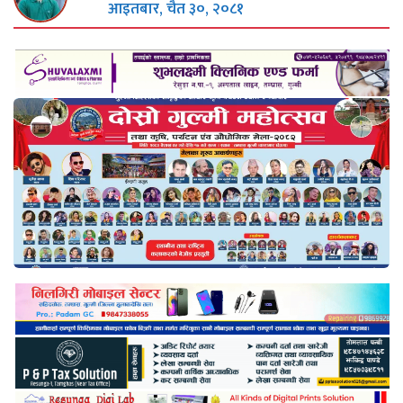
आइतबार, चैत ३०, २०८१