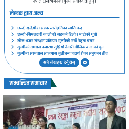
नेपाल टेलिभिजनका गुल्मी संवाददाता हुन् ।
लेखक द्वारा अन्य
छल्दी-इन्द्रेगौडा सडक स्तरोन्नतिका लागि बन्द
छल्दी-सिमलटारी कालोपत्रे सडकमै हिलो र माटोको थुप्रो
लोक भजन संरक्षण प्रतिष्ठान गुल्मीको नयाँ नेतृत्व चयन
गुल्मीको तम्घास बजारमा गुञ्जियो नेवारी मौलिक बाजाको धुन
गुल्मीमा अस्पताल आसपास सूर्तीजन्य पदार्थ रोक्न अनुगमन तीव्र
सबै लेखहरु हेर्नुहोस्
सम्बन्धित समाचार