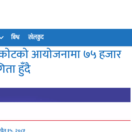
बिश्व
खेलकुद
सिकाेटको आयोजनामा ७५ हजार
ा हुँदै
 चैत १५, २०८१