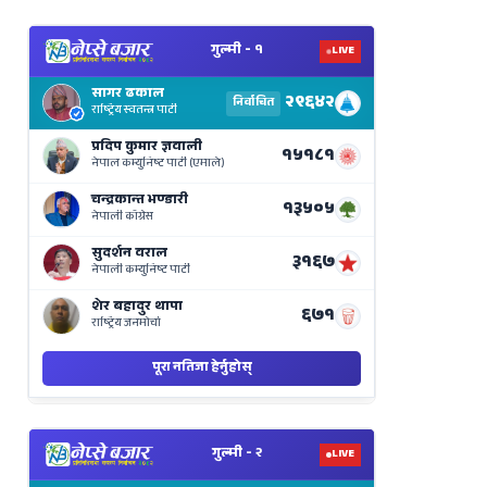
View
Nepal
Election
Results
Live
on
Nepse
Bajar
View
Nepal
Election