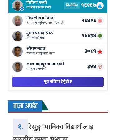
Results
Live
on
Nepse
Bajar
ताजा अपडेट
१.
रेसुङ्गा माविका विद्यार्थीलाई
संसदीय नमुना अभ्यास