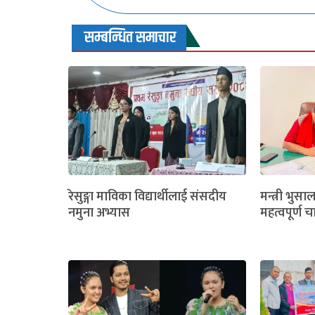
सम्बन्धित समाचार
रेसुङ्गा माविका विद्यार्थीलाई संसदीय
मन्त्री भुसा
नमुना अभ्यास
महत्वपूर्ण च