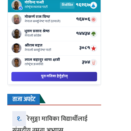
Results
Live
on
Nepse
Bajar
ताजा अपडेट
१.
रेसुङ्गा माविका विद्यार्थीलाई
संसदीय नमुना अभ्यास