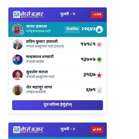
View
Nepal
Election
Results
Live
on
Nepse
Bajar
View
Nepal
Election