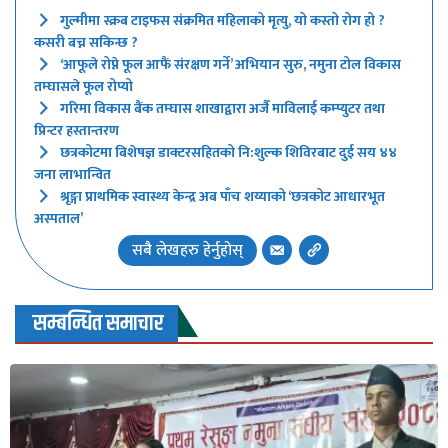
गुल्मीमा स्क्रब टाइफस संक्रमित महिलाको मृत्यु, यो कस्तो रोग हो ?
कसरी बच्न सकिन्छ ?
‘आफूले रोप्ने फूल आफैं संरक्षण गर्ने’ अभियान सुरु, नमुना टोल विकास
तम्घासले फूल रोप्यो
गरिमा विकास बैंक तम्घास शाखाद्वारा अर्जै माविलाई कम्प्युटर तथा
प्रिन्टर हस्तान्तरण
छत्रकोटमा बिशेषज्ञ डाक्टरसहितको नि:शुल्क शिविरबाट दुई सय ४४
जना लाभान्वित
श्रृङ्गा प्राथमिक स्वास्थ्य केन्द्र अब पाँच शय्याको ‘छत्रकोट आधारभूत
अस्पताल’
सबै लेखहरु हेर्नुहोस्
सम्बन्धित समाचार