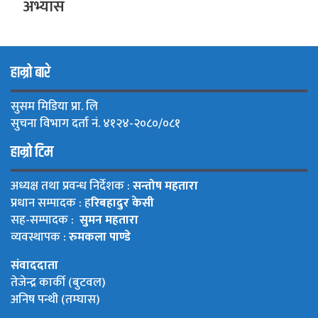
अभ्यास
हाम्रो बारे
सुसम मिडिया प्रा. लि
सुचना विभाग दर्ता नं. ४१२४-२०८०/०८१
हाम्रो टिम
अध्यक्ष तथा प्रवन्ध निर्देशक :
सन्तोष महतारा
प्रधान सम्पादक : ह
रिबहादुर केसी
सह-सम्पादक :
सुमन महतारा
व्यवस्थापक :
रुमकला पाण्डे
संवाददाता
तेजेन्द्र कार्की (बुटवल)
अनिष पन्थी (तम्घास)