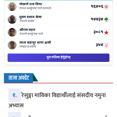
o
Ne
Ba
ताजा अपडेट
१.
रेसुङ्गा माविका विद्यार्थीलाई संसदीय नमुना
अभ्यास