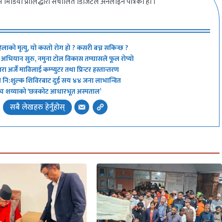
 मिडिया प्रालिद्धारा संचालित डिजिटल अनलाइन पत्रिका हो ।
िलाको मृत्यु, यो कस्तो रोग हो ? कसरी बच्न सकिन्छ ?
्ने’ अभियान सुरु, नमुना टोल विकास तम्घासले फूल रोप्यो
 अर्जै माविलाई कम्प्युटर तथा प्रिन्टर हस्तान्तरण
ो नि:शुल्क शिविरबाट दुई सय ४४ जना लाभान्वित
 अब पाँच शय्याको ‘छत्रकोट आधारभूत अस्पताल’
सबै लेखहरु हेर्नुहोस्