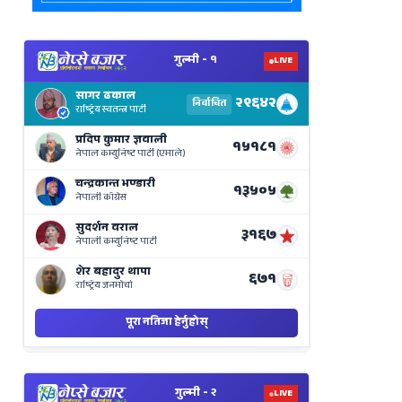
View
Nepal
Election
Results
Live
on
Nepse
Bajar
View
Nepal