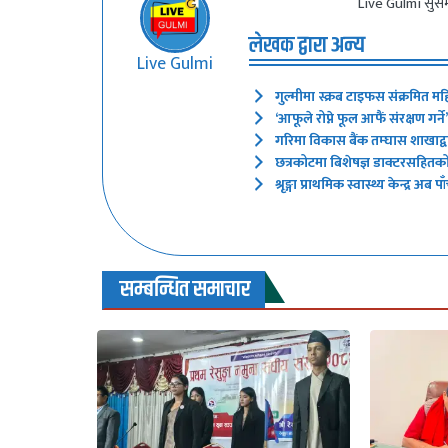
Live Gulmi सुसम
लेखक द्वारा अन्य
Live Gulmi
गुल्मीमा स्क्रब टाइफस संक्रमित मह
‘आफूले रोप्ने फूल आफैं संरक्षण गर
गरिमा विकास बैंक तम्घास शाखाद्वारा
छत्रकोटमा बिशेषज्ञ डाक्टरसहितक
श्रृङ्गा प्राथमिक स्वास्थ्य केन्द्र
सम्बन्धित समाचार