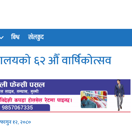
बिश्व
खेलकुद
द्यालयको ६२ औँ वार्षिकोत्सव
 फागुन १२, २०८०