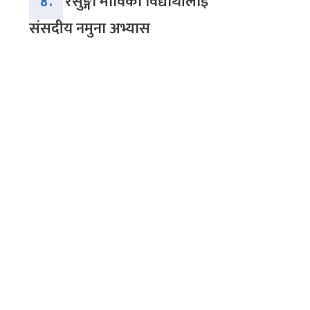
४.
रेसुङ्गा माविका विद्यार्थीलाई
संसदीय नमुना अभ्यास