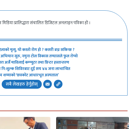
 मिडिया प्रालिद्धारा संचालित डिजिटल अनलाइन पत्रिका हो ।
िलाको मृत्यु, यो कस्तो रोग हो ? कसरी बच्न सकिन्छ ?
्ने’ अभियान सुरु, नमुना टोल विकास तम्घासले फूल रोप्यो
 अर्जै माविलाई कम्प्युटर तथा प्रिन्टर हस्तान्तरण
ो नि:शुल्क शिविरबाट दुई सय ४४ जना लाभान्वित
 अब पाँच शय्याको ‘छत्रकोट आधारभूत अस्पताल’
सबै लेखहरु हेर्नुहोस्