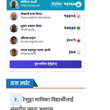
Results
Live
on
Nepse
Bajar
ताजा अपडेट
१.
रेसुङ्गा माविका विद्यार्थीलाई
संसदीय नमुना अभ्यास