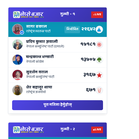
View
Nepal
Election
Results
Live
on
Nepse
Bajar
View
Nepal
Election