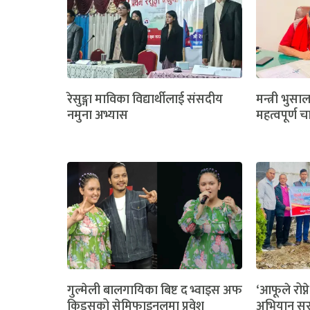
रेसुङ्गा माविका विद्यार्थीलाई संसदीय
मन्त्री भुसा
नमुना अभ्यास
महत्वपूर्ण च
गुल्मेली बालगायिका बिष्ट द भ्वाइस अफ
‘आफूले रोप्ने
किड्सको सेमिफाइनलमा प्रवेश
अभियान सुर