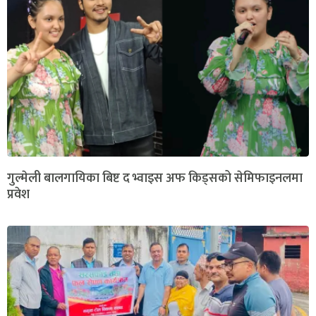
गुल्मेली बालगायिका बिष्ट द भ्वाइस अफ किड्सको सेमिफाइनलमा
प्रवेश