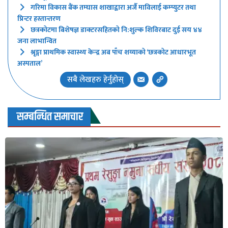
गरिमा विकास बैंक तम्घास शाखाद्वारा अर्जै माविलाई कम्प्युटर तथा
प्रिन्टर हस्तान्तरण
छत्रकोटमा बिशेषज्ञ डाक्टरसहितको नि:शुल्क शिविरबाट दुई सय ४४
जना लाभान्वित
श्रृङ्गा प्राथमिक स्वास्थ्य केन्द्र अब पाँच शय्याको ‘छत्रकोट आधारभूत
अस्पताल’
सबै लेखहरु हेर्नुहोस्
सम्बन्धित समाचार