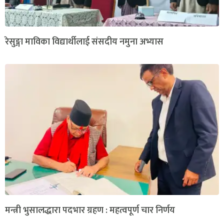
रेसुङ्गा माविका विद्यार्थीलाई संसदीय नमुना अभ्यास
मन्त्री भुसालद्धारा पदभार ग्रहण : महत्वपूर्ण चार निर्णय