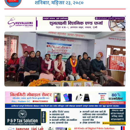
शनिबार, मङि्सर २३, २०८०