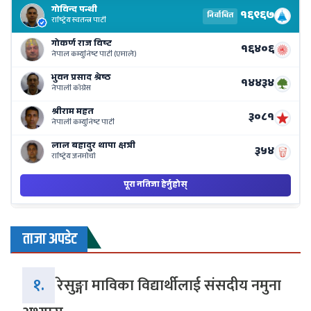
El
Re
Li
o
Ne
Ba
ताजा अपडेट
१.
रेसुङ्गा माविका विद्यार्थीलाई संसदीय नमुना