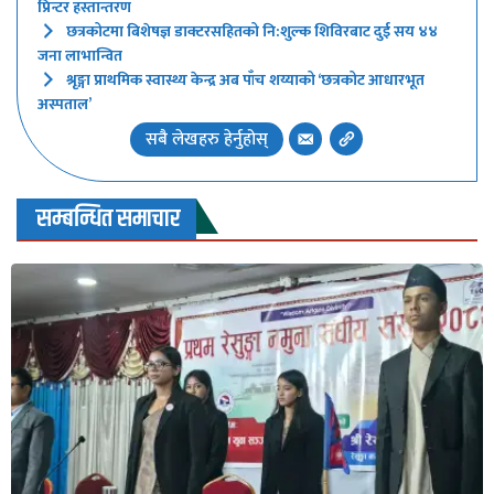
प्रिन्टर हस्तान्तरण
छत्रकोटमा बिशेषज्ञ डाक्टरसहितको नि:शुल्क शिविरबाट दुई सय ४४
जना लाभान्वित
श्रृङ्गा प्राथमिक स्वास्थ्य केन्द्र अब पाँच शय्याको ‘छत्रकोट आधारभूत
अस्पताल’
सबै लेखहरु हेर्नुहोस्
सम्बन्धित समाचार