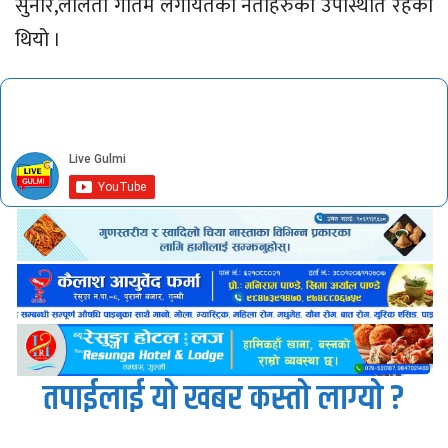
सुनार,ललिता गाैतम लगायतका नेताहरुको उपस्थिति रहेको
थियो ।
तपाईलाई यो खबर कस्तो लाग्यो ?