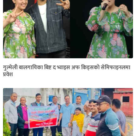
गुल्मेली बालगायिका बिष्ट द भ्वाइस अफ किड्सको सेमिफाइनलमा
प्रवेश