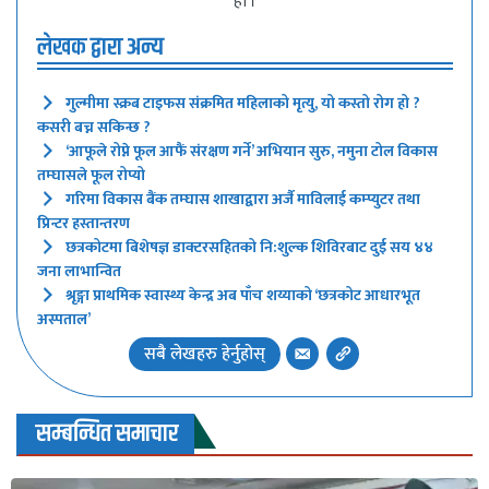
हो ।
लेखक द्वारा अन्य
गुल्मीमा स्क्रब टाइफस संक्रमित महिलाको मृत्यु, यो कस्तो रोग हो ?
कसरी बच्न सकिन्छ ?
‘आफूले रोप्ने फूल आफैं संरक्षण गर्ने’ अभियान सुरु, नमुना टोल विकास
तम्घासले फूल रोप्यो
गरिमा विकास बैंक तम्घास शाखाद्वारा अर्जै माविलाई कम्प्युटर तथा
प्रिन्टर हस्तान्तरण
छत्रकोटमा बिशेषज्ञ डाक्टरसहितको नि:शुल्क शिविरबाट दुई सय ४४
जना लाभान्वित
श्रृङ्गा प्राथमिक स्वास्थ्य केन्द्र अब पाँच शय्याको ‘छत्रकोट आधारभूत
अस्पताल’
सबै लेखहरु हेर्नुहोस्
सम्बन्धित समाचार