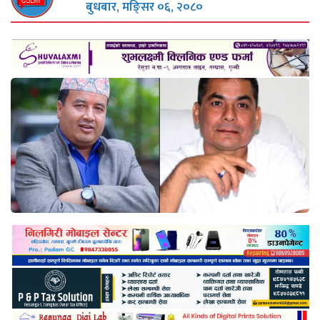
बुधबार, मङि्सर ०६, २०८०