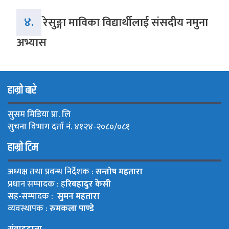
४.
रेसुङ्गा माविका विद्यार्थीलाई संसदीय नमुना
अभ्यास
हाम्रो बारे
सुसम मिडिया प्रा. लि
सुचना विभाग दर्ता नं. ४१२४-२०८०/०८१
हाम्रो टिम
अध्यक्ष तथा प्रवन्ध निर्देशक :
सन्तोष महतारा
प्रधान सम्पादक : ह
रिबहादुर केसी
सह-सम्पादक :
सुमन महतारा
व्यवस्थापक :
रुमकला पाण्डे