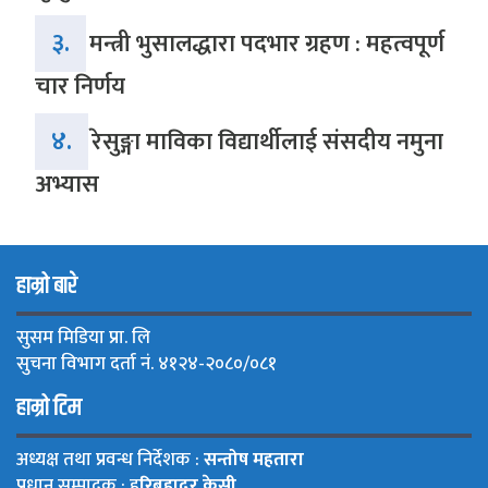
३.
मन्त्री भुसालद्धारा पदभार ग्रहण : महत्वपूर्ण
चार निर्णय
४.
रेसुङ्गा माविका विद्यार्थीलाई संसदीय नमुना
अभ्यास
हाम्रो बारे
सुसम मिडिया प्रा. लि
सुचना विभाग दर्ता नं. ४१२४-२०८०/०८१
हाम्रो टिम
अध्यक्ष तथा प्रवन्ध निर्देशक :
सन्तोष महतारा
प्रधान सम्पादक : ह
रिबहादुर केसी