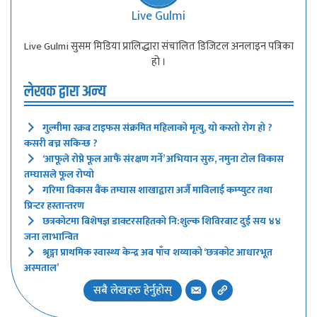
Live Gulmi
Live Gulmi सुसम मिडिया प्रालिद्धारा संचालित डिजिटल अनलाइन पत्रिका
हो ।
लेखक द्वारा अन्य
गुल्मीमा स्क्रब टाइफस संक्रमित महिलाको मृत्यु, यो कस्तो रोग हो ?
कसरी बच्न सकिन्छ ?
‘आफूले रोप्ने फूल आफैं संरक्षण गर्ने’ अभियान सुरु, नमुना टोल विकास
तम्घासले फूल रोप्यो
गरिमा विकास बैंक तम्घास शाखाद्वारा अर्जै माविलाई कम्प्युटर तथा
प्रिन्टर हस्तान्तरण
छत्रकोटमा बिशेषज्ञ डाक्टरसहितको नि:शुल्क शिविरबाट दुई सय ४४
जना लाभान्वित
श्रृङ्गा प्राथमिक स्वास्थ्य केन्द्र अब पाँच शय्याको ‘छत्रकोट आधारभूत
अस्पताल’
सबै लेखहरु हेर्नुहोस्