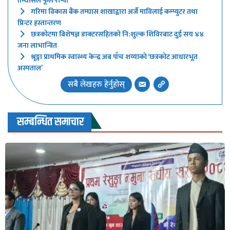
तम्घासले फूल रोप्यो
गरिमा विकास बैंक तम्घास शाखाद्वारा अर्जै माविलाई कम्प्युटर तथा
प्रिन्टर हस्तान्तरण
छत्रकोटमा बिशेषज्ञ डाक्टरसहितको नि:शुल्क शिविरबाट दुई सय ४४
जना लाभान्वित
श्रृङ्गा प्राथमिक स्वास्थ्य केन्द्र अब पाँच शय्याको ‘छत्रकोट आधारभूत
अस्पताल’
सबै लेखहरु हेर्नुहोस्
सम्बन्धित समाचार