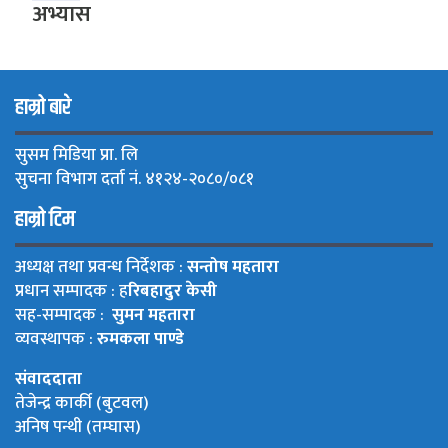
अभ्यास
हाम्रो बारे
सुसम मिडिया प्रा. लि
सुचना विभाग दर्ता नं. ४१२४-२०८०/०८१
हाम्रो टिम
अध्यक्ष तथा प्रवन्ध निर्देशक :
सन्तोष महतारा
प्रधान सम्पादक : ह
रिबहादुर केसी
सह-सम्पादक :
सुमन महतारा
व्यवस्थापक :
रुमकला पाण्डे
संवाददाता
तेजेन्द्र कार्की (बुटवल)
अनिष पन्थी (तम्घास)