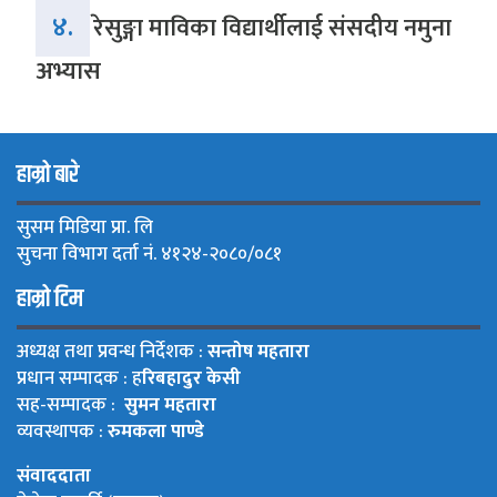
४.
रेसुङ्गा माविका विद्यार्थीलाई संसदीय नमुना
अभ्यास
हाम्रो बारे
सुसम मिडिया प्रा. लि
सुचना विभाग दर्ता नं. ४१२४-२०८०/०८१
हाम्रो टिम
अध्यक्ष तथा प्रवन्ध निर्देशक :
सन्तोष महतारा
प्रधान सम्पादक : ह
रिबहादुर केसी
सह-सम्पादक :
सुमन महतारा
व्यवस्थापक :
रुमकला पाण्डे
संवाददाता