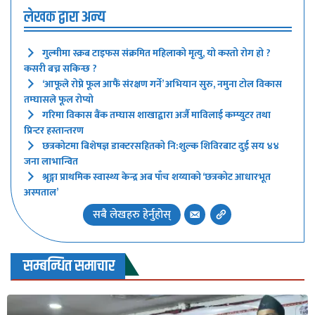
लेखक द्वारा अन्य
गुल्मीमा स्क्रब टाइफस संक्रमित महिलाको मृत्यु, यो कस्तो रोग हो ?
कसरी बच्न सकिन्छ ?
‘आफूले रोप्ने फूल आफैं संरक्षण गर्ने’ अभियान सुरु, नमुना टोल विकास
तम्घासले फूल रोप्यो
गरिमा विकास बैंक तम्घास शाखाद्वारा अर्जै माविलाई कम्प्युटर तथा
प्रिन्टर हस्तान्तरण
छत्रकोटमा बिशेषज्ञ डाक्टरसहितको नि:शुल्क शिविरबाट दुई सय ४४
जना लाभान्वित
श्रृङ्गा प्राथमिक स्वास्थ्य केन्द्र अब पाँच शय्याको ‘छत्रकोट आधारभूत
अस्पताल’
सबै लेखहरु हेर्नुहोस्
सम्बन्धित समाचार