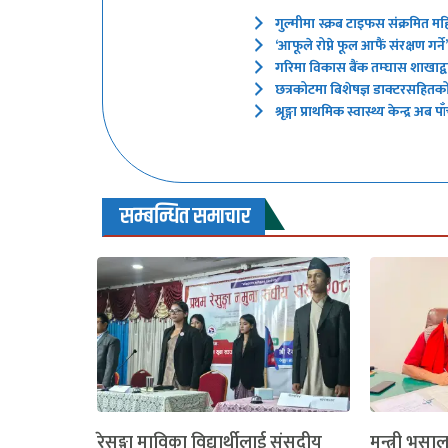
गुल्मीमा स्क्रब टाइफस संक्रमित मह
‘आफूले रोप्ने फूल आफैं संरक्षण गर
गरिमा विकास बैंक तम्घास शाखाद्वारा
छत्रकोटमा बिशेषज्ञ डाक्टरसहितक
श्रृङ्गा प्राथमिक स्वास्थ्य केन्द्र
सम्बन्धित समाचार
रेसुङ्गा माविका विद्यार्थीलाई संसदीय
मन्त्री भुसा