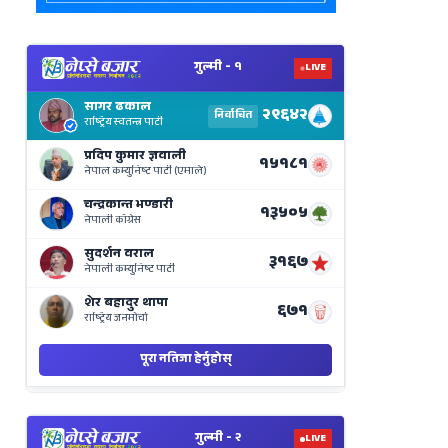
View
Nepal
Election
Results
Live
on
Nepse
Bajar
View
Nepal