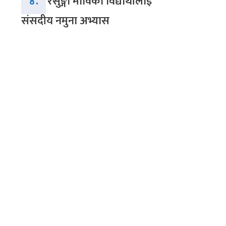
४.
रेसुङ्गा माविका विद्यार्थीलाई
संसदीय नमुना अभ्यास