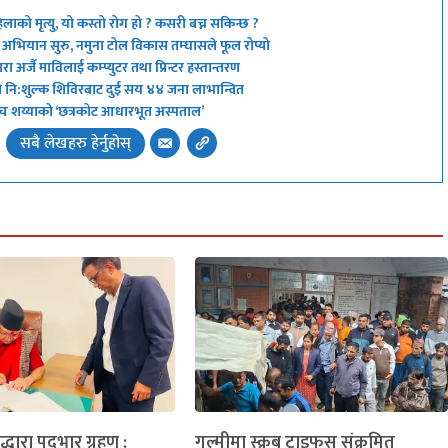
िलाको मृत्यु, यो कस्तो रोग हो ? कसरी बच्न सकिन्छ ?
्ने’ अभियान सुरु, नमुना टोल विकास तम्घासले फूल रोप्यो
 अर्जै माविलाई कम्प्युटर तथा प्रिन्टर हस्तान्तरण
ो नि:शुल्क शिविरबाट दुई सय ४४ जना लाभान्वित
 अब पाँच शय्याको ‘छत्रकोट आधारभूत अस्पताल’
सबै लेखहरु हेर्नुहोस्
लद्धारा पदभार ग्रहण :
गुल्मीमा स्क्रब टाइफस संक्रमित