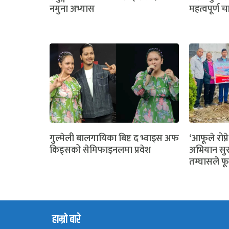
नमुना अभ्यास
महत्वपूर्ण च
गुल्मेली बालगायिका बिष्ट द भ्वाइस अफ
‘आफूले रोप्ने
किड्सको सेमिफाइनलमा प्रवेश
अभियान सुर
तम्घासले फू
हाम्रो बारे