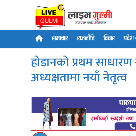
काठमाडौं । स्वास्थ्य संस्था सञ्चालक संघ न�" />
समाचार
राजनीति
विचार
प्रदेश
होडानको प्रथम साधारण सभ
अध्यक्षतामा नयाँ नेतृत्व