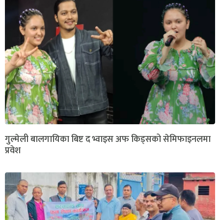
गुल्मेली बालगायिका बिष्ट द भ्वाइस अफ किड्सको सेमिफाइनलमा
प्रवेश