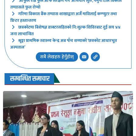
‘आफूले रोप्ने फूल आफैं संरक्षण गर्ने’ अभियान सुरु, नमुना टोल विकास
तम्घासले फूल रोप्यो
गरिमा विकास बैंक तम्घास शाखाद्वारा अर्जै माविलाई कम्प्युटर तथा
प्रिन्टर हस्तान्तरण
छत्रकोटमा बिशेषज्ञ डाक्टरसहितको नि:शुल्क शिविरबाट दुई सय ४४
जना लाभान्वित
श्रृङ्गा प्राथमिक स्वास्थ्य केन्द्र अब पाँच शय्याको ‘छत्रकोट आधारभूत
अस्पताल’
सबै लेखहरु हेर्नुहोस्
सम्बन्धित समाचार