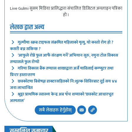
Live Gulmi सुसम मिडिया प्रालिद्धारा संचालित डिजिटल अनलाइन पत्रिका
हो ।
लेखक द्वारा अन्य
गुल्मीमा स्क्रब टाइफस संक्रमित महिलाको मृत्यु, यो कस्तो रोग हो ?
कसरी बच्न सकिन्छ ?
‘आफूले रोप्ने फूल आफैं संरक्षण गर्ने’ अभियान सुरु, नमुना टोल विकास
तम्घासले फूल रोप्यो
गरिमा विकास बैंक तम्घास शाखाद्वारा अर्जै माविलाई कम्प्युटर तथा
प्रिन्टर हस्तान्तरण
छत्रकोटमा बिशेषज्ञ डाक्टरसहितको नि:शुल्क शिविरबाट दुई सय ४४
जना लाभान्वित
श्रृङ्गा प्राथमिक स्वास्थ्य केन्द्र अब पाँच शय्याको ‘छत्रकोट आधारभूत
अस्पताल’
सबै लेखहरु हेर्नुहोस्
सम्बन्धित समाचार