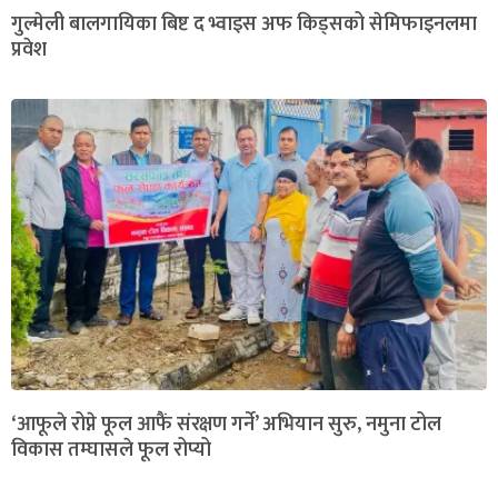
गुल्मेली बालगायिका बिष्ट द भ्वाइस अफ किड्सको सेमिफाइनलमा
प्रवेश
‘आफूले रोप्ने फूल आफैं संरक्षण गर्ने’ अभियान सुरु, नमुना टोल
विकास तम्घासले फूल रोप्यो