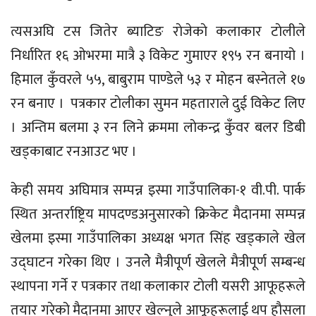
त्यसअघि टस जितेर ब्याटिङ राेजेकाे कलाकार टाेलीले
निर्धारित १६ ओभरमा मात्रै ३ विकेट गुमाएर १९५ रन बनायो ।
हिमाल कुँवरले ५५, बाबुराम पाण्डेले ५३ र माेहन बस्नेतले १७
रन बनाए । पत्रकार टाेलीका सुमन महताराले दुई विकेट लिए
। अन्तिम बलमा ३ रन लिने क्रममा लाेकन्द्र कुँवर बलर डिबी
खड्काबाट रनआउट भए ।
केही समय अघिमात्र सम्पन्न इस्मा गाउँपालिका-१ वी.पी. पार्क
स्थित अन्तर्राष्ट्रिय मापदण्डअनुसारकाे क्रिकेट मैदानमा सम्पन्न
खेलमा इस्मा गाउँपालिका अध्यक्ष भगत सिंह खड्काले खेल
उद्घाटन गरेका थिए । उनलेे मैत्रीपूर्ण खेलले मैत्रीपूर्ण सम्बन्ध
स्थापना गर्ने र पत्रकार तथा कलाकार टाेली यसरी आफूहरूले
तयार गरेको मैदानमा आएर खेल्नुले आफूहरूलाई थप हाैसला