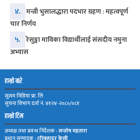
४.
मन्त्री भुसालद्धारा पदभार ग्रहण : महत्वपूर्ण
चार निर्णय
५.
रेसुङ्गा माविका विद्यार्थीलाई संसदीय नमुना
अभ्यास
हाम्रो बारे
सुसम मिडिया प्रा. लि
सुचना विभाग दर्ता नं. ४१२४-२०८०/०८१
हाम्रो टिम
अध्यक्ष तथा प्रवन्ध निर्देशक :
सन्तोष महतारा
प्रधान सम्पादक : ह
रिबहादुर केसी