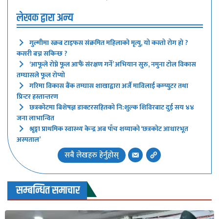
लेखक द्वारा अन्य
गुल्मीमा स्क्रब टाइफस संक्रमित महिलाको मृत्यु, यो कस्तो रोग हो ?
कसरी बच्न सकिन्छ ?
‘आफूले रोप्ने फूल आफैं संरक्षण गर्ने’ अभियान सुरु, नमुना टोल विकास
तम्घासले फूल रोप्यो
गरिमा विकास बैंक तम्घास शाखाद्वारा अर्जै माविलाई कम्प्युटर तथा
प्रिन्टर हस्तान्तरण
छत्रकोटमा बिशेषज्ञ डाक्टरसहितको नि:शुल्क शिविरबाट दुई सय ४४
जना लाभान्वित
श्रृङ्गा प्राथमिक स्वास्थ्य केन्द्र अब पाँच शय्याको ‘छत्रकोट आधारभूत
अस्पताल’
सबै लेखहरु हेर्नुहोस्
सम्बन्धित समाचार