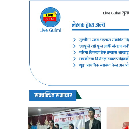
Live Gulmi सुसम
लेखक द्वारा अन्य
Live Gulmi
गुल्मीमा स्क्रब टाइफस संक्रमित मह
‘आफूले रोप्ने फूल आफैं संरक्षण गर
गरिमा विकास बैंक तम्घास शाखाद्वारा
छत्रकोटमा बिशेषज्ञ डाक्टरसहितक
श्रृङ्गा प्राथमिक स्वास्थ्य केन्द्र
सम्बन्धित समाचार