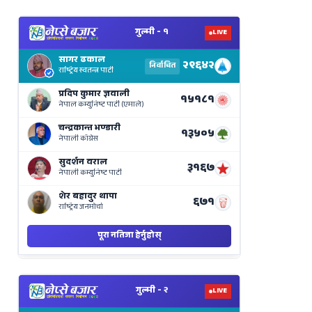
View
Nepal
Election
Results
Live
on
Nepse
Bajar
View
Nepal
Election