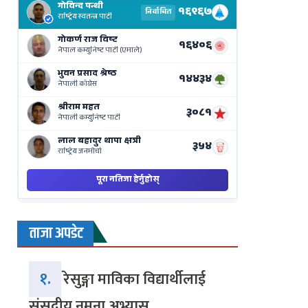
Results
Live
on
Nepse
Bajar
ताजा अपडेट
१.
रेसुङ्गा माविका विद्यार्थीलाई
संसदीय नमुना अभ्यास