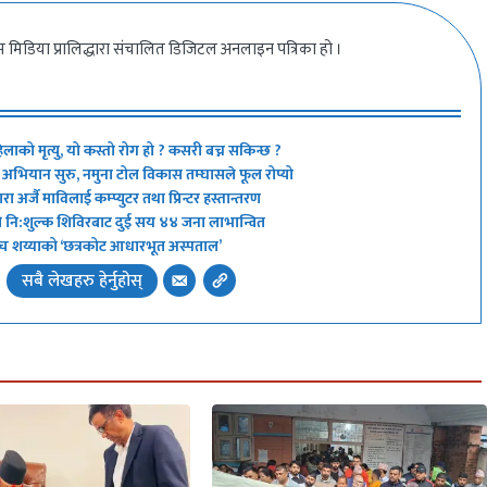
 मिडिया प्रालिद्धारा संचालित डिजिटल अनलाइन पत्रिका हो ।
िलाको मृत्यु, यो कस्तो रोग हो ? कसरी बच्न सकिन्छ ?
्ने’ अभियान सुरु, नमुना टोल विकास तम्घासले फूल रोप्यो
 अर्जै माविलाई कम्प्युटर तथा प्रिन्टर हस्तान्तरण
ो नि:शुल्क शिविरबाट दुई सय ४४ जना लाभान्वित
 अब पाँच शय्याको ‘छत्रकोट आधारभूत अस्पताल’
सबै लेखहरु हेर्नुहोस्