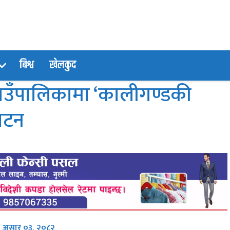
बिश्व
खेलकुद
ाउँपालिकामा ‘कालीगण्डकी
घाटन
र, असार ०३, २०८२