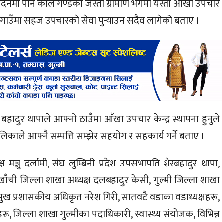
 दिनमा पनि कालीगण्डकी जस्ता ग्रामीण भेगमा यस्ता आँखा उपचार
े गाउँगाउँमा सहज उपचारकाे सेवा पुर्‍याउन सदैव लागेको बताए ।
बहादुर थापाले आफ्नो ठाउँमा आँखा उपचार केन्द्र स्थापना हुनुले
पालिकाले आफ्नै सम्पत्ति सम्झेर सहयोग र सहकार्य गर्ने बताए ।
मञ्जु दर्लामी, संघ लुम्बिनी प्रदेश उपसभापति शेरबहादुर थापा,
र्घाखाँची जिल्ला शाखा अध्यक्ष दलबहादुर केसी, गुल्मी जिल्ला शाखा
्रमुख प्रशासकीय अधिकृत नरेश गिरी, सातवटै वडाका वडाध्यक्षहरू,
, जिल्ला शाखा गुल्मीका पदाधिकारी, स्वास्थ्य संयोजक, विभिन्न