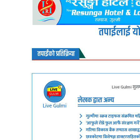
तपाईलाई यो
तपाईंको प्रतिक्रिया
Live Gulmi सुसम
लेखक द्वारा अन्य
Live Gulmi
गुल्मीमा स्क्रब टाइफस संक्रमित मह
‘आफूले रोप्ने फूल आफैं संरक्षण गर
गरिमा विकास बैंक तम्घास शाखाद्वारा
छत्रकोटमा बिशेषज्ञ डाक्टरसहितक