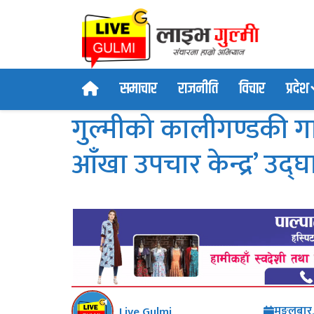
समाचार
राजनीति
विचार
प्रदेश
गुल्मीको कालीगण्डकी ग
आँखा उपचार केन्द्र’ उद्
मङ्गलबा
Live Gulmi