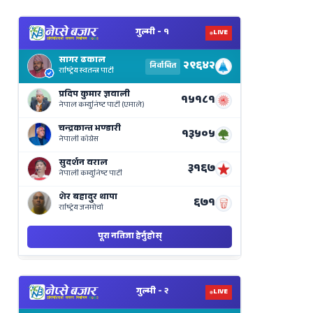
View
Nepal
Election
Results
Live
on
Nepse
Bajar
View
Nepal
Election