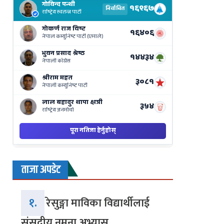
Results
Live
on
Nepse
Bajar
ताजा अपडेट
१.
रेसुङ्गा माविका विद्यार्थीलाई
संसदीय नमुना अभ्यास