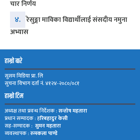
चार निर्णय
४.
रेसुङ्गा माविका विद्यार्थीलाई संसदीय नमुना
अभ्यास
हाम्रो बारे
सुसम मिडिया प्रा. लि
सुचना विभाग दर्ता नं. ४१२४-२०८०/०८१
हाम्रो टिम
अध्यक्ष तथा प्रवन्ध निर्देशक :
सन्तोष महतारा
प्रधान सम्पादक : ह
रिबहादुर केसी
सह-सम्पादक :
सुमन महतारा
व्यवस्थापक :
रुमकला पाण्डे