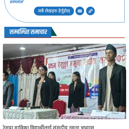
अस्पताल’
सबै लेखहरु हेर्नुहोस्
सम्बन्धित समाचार
रेसुङ्गा माविका विद्यार्थीलाई संसदीय नमुना अभ्यास