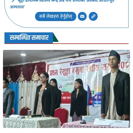
श्रृङ्गा प्राथमिक स्वास्थ्य केन्द्र अब पाँच शय्याको ‘छत्रकोट आधारभूत
अस्पताल’
सबै लेखहरु हेर्नुहोस्
सम्बन्धित समाचार