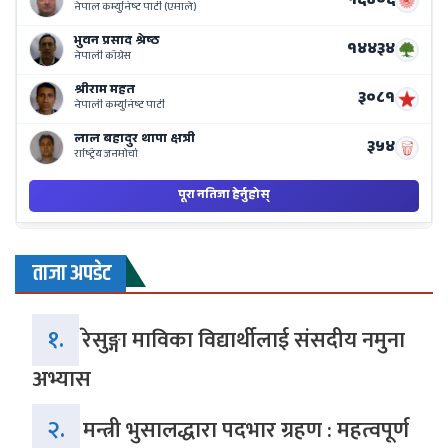
Ne
Ba
ताजा अपडेट
१.
रेसुङ्गा माविका विद्यार्थीलाई संसदीय नमुना
अभ्यास
२.
मन्त्री भुसालद्धारा पदभार ग्रहण : महत्वपूर्ण