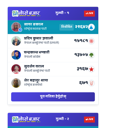
View
Nepal
Election
Results
Live
on
Nepse
Bajar
View
Nepal
Election