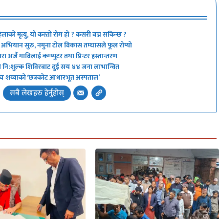
िलाको मृत्यु, यो कस्तो रोग हो ? कसरी बच्न सकिन्छ ?
्ने’ अभियान सुरु, नमुना टोल विकास तम्घासले फूल रोप्यो
 अर्जै माविलाई कम्प्युटर तथा प्रिन्टर हस्तान्तरण
ो नि:शुल्क शिविरबाट दुई सय ४४ जना लाभान्वित
 अब पाँच शय्याको ‘छत्रकोट आधारभूत अस्पताल’
सबै लेखहरु हेर्नुहोस्