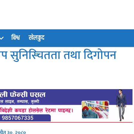
बिश्व
खेलकुद
खोप सुनिस्चितता तथा दिगोपन
, चैत ३०, २०८०