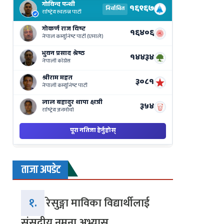
Results
Live
on
Nepse
Bajar
ताजा अपडेट
१.
रेसुङ्गा माविका विद्यार्थीलाई
संसदीय नमुना अभ्यास