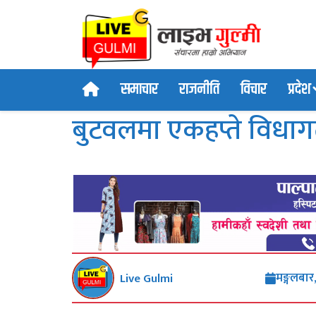
समाचार
राजनीति
विचार
प्रदेश
बुटवलमा एकहप्ते विधागत
मङ्गलबार
Live Gulmi