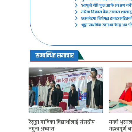
‘आफूले रोप्ने फूल आफैं संरक्षण गर
गरिमा विकास बैंक तम्घास शाखाद्वारा
छत्रकोटमा बिशेषज्ञ डाक्टरसहितक
श्रृङ्गा प्राथमिक स्वास्थ्य केन्द्र
सम्बन्धित समाचार
रेसुङ्गा माविका विद्यार्थीलाई संसदीय
मन्त्री भुसा
नमुना अभ्यास
महत्वपूर्ण च