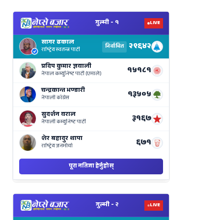
View
Nepal
Election
Results
Live
on
Nepse
Bajar
View
Nepal
Election