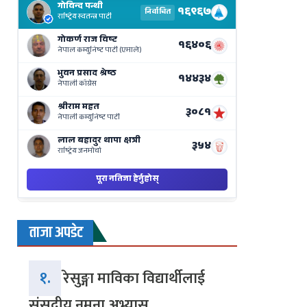
Results
Live
on
Nepse
Bajar
ताजा अपडेट
१.
रेसुङ्गा माविका विद्यार्थीलाई
संसदीय नमुना अभ्यास