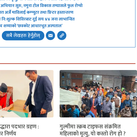
्ने’ अभियान सुरु, नमुना टोल विकास तम्घासले फूल रोप्यो
 अर्जै माविलाई कम्प्युटर तथा प्रिन्टर हस्तान्तरण
ो नि:शुल्क शिविरबाट दुई सय ४४ जना लाभान्वित
 अब पाँच शय्याको ‘छत्रकोट आधारभूत अस्पताल’
सबै लेखहरु हेर्नुहोस्
लद्धारा पदभार ग्रहण :
गुल्मीमा स्क्रब टाइफस संक्रमित
ार निर्णय
महिलाको मृत्यु, यो कस्तो रोग हो ?