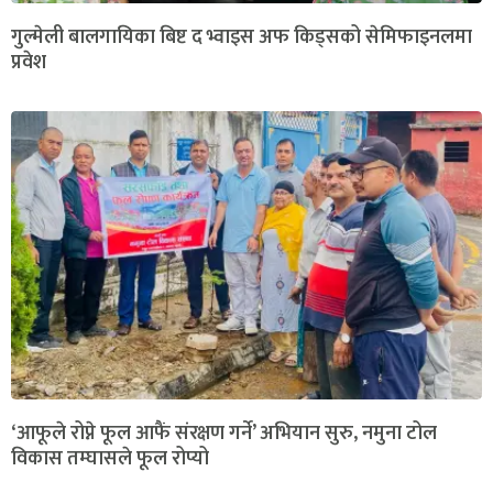
गुल्मेली बालगायिका बिष्ट द भ्वाइस अफ किड्सको सेमिफाइनलमा
प्रवेश
‘आफूले रोप्ने फूल आफैं संरक्षण गर्ने’ अभियान सुरु, नमुना टोल
विकास तम्घासले फूल रोप्यो