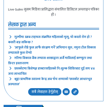
Live Gulmi सुसम मिडिया प्रालिद्धारा संचालित डिजिटल अनलाइन पत्रिका
हो ।
लेखक द्वारा अन्य
गुल्मीमा स्क्रब टाइफस संक्रमित महिलाको मृत्यु, यो कस्तो रोग हो ?
कसरी बच्न सकिन्छ ?
‘आफूले रोप्ने फूल आफैं संरक्षण गर्ने’ अभियान सुरु, नमुना टोल विकास
तम्घासले फूल रोप्यो
गरिमा विकास बैंक तम्घास शाखाद्वारा अर्जै माविलाई कम्प्युटर तथा
प्रिन्टर हस्तान्तरण
छत्रकोटमा बिशेषज्ञ डाक्टरसहितको नि:शुल्क शिविरबाट दुई सय ४४
जना लाभान्वित
श्रृङ्गा प्राथमिक स्वास्थ्य केन्द्र अब पाँच शय्याको ‘छत्रकोट आधारभूत
अस्पताल’
सबै लेखहरु हेर्नुहोस्