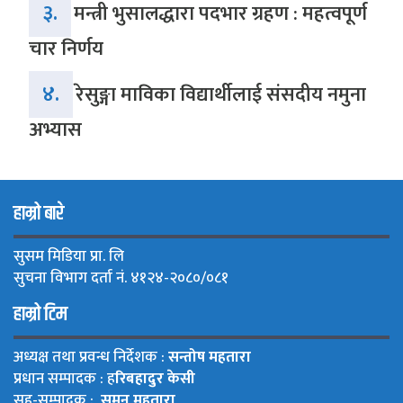
३.
मन्त्री भुसालद्धारा पदभार ग्रहण : महत्वपूर्ण
चार निर्णय
४.
रेसुङ्गा माविका विद्यार्थीलाई संसदीय नमुना
अभ्यास
हाम्रो बारे
सुसम मिडिया प्रा. लि
सुचना विभाग दर्ता नं. ४१२४-२०८०/०८१
हाम्रो टिम
अध्यक्ष तथा प्रवन्ध निर्देशक :
सन्तोष महतारा
प्रधान सम्पादक : ह
रिबहादुर केसी
सह-सम्पादक :
सुमन महतारा