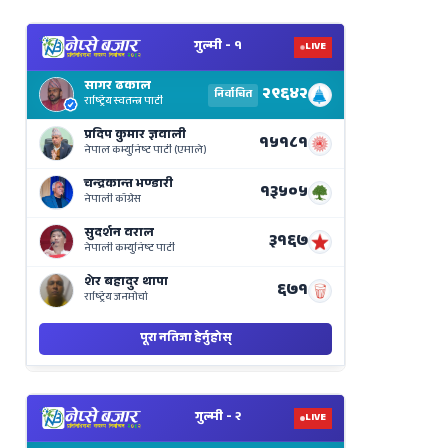
View
Nepal
Election
Results
Live
on
Nepse
Bajar
View
Nepal
Election