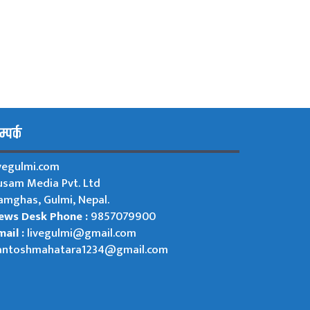
्पर्क
ivegulmi.com
usam Media Pvt. Ltd
amghas, Gulmi, Nepal.
ews Desk Phone :
9857079900
ail :
livegulmi@gmail.com
antoshmahatara1234@gmail.com