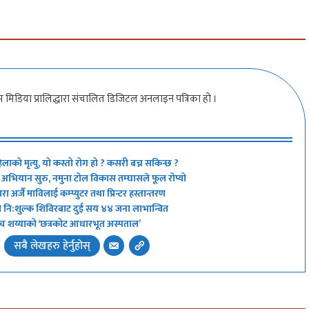
 मिडिया प्रालिद्धारा संचालित डिजिटल अनलाइन पत्रिका हो ।
िलाको मृत्यु, यो कस्तो रोग हो ? कसरी बच्न सकिन्छ ?
्ने’ अभियान सुरु, नमुना टोल विकास तम्घासले फूल रोप्यो
 अर्जै माविलाई कम्प्युटर तथा प्रिन्टर हस्तान्तरण
ो नि:शुल्क शिविरबाट दुई सय ४४ जना लाभान्वित
 अब पाँच शय्याको ‘छत्रकोट आधारभूत अस्पताल’
सबै लेखहरु हेर्नुहोस्