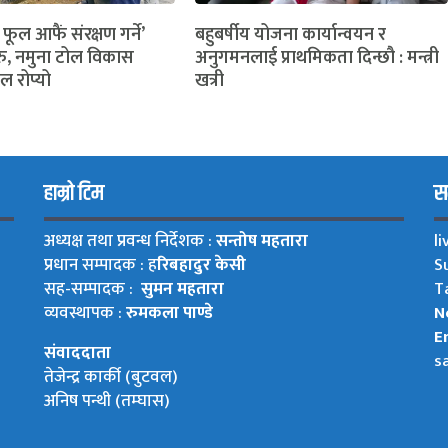
 फूल आफैं संरक्षण गर्ने’
बहुबर्षीय योजना कार्यान्वयन र
ु, नमुना टोल विकास
अनुगमनलाई प्राथमिकता दिन्छौ : मन्त्री
ल रोप्यो
खत्री
हाम्रो टिम
सम
अध्यक्ष तथा प्रवन्ध निर्देशक :
सन्तोष महतारा
l
प्रधान सम्पादक : ह
रिबहादुर केसी
S
सह-सम्पादक :
सुमन महतारा
T
व्यवस्थापक :
रुमकला पाण्डे
N
Em
संवाददाता
s
तेजेन्द्र कार्की (बुटवल)
अनिष पन्थी (तम्घास)