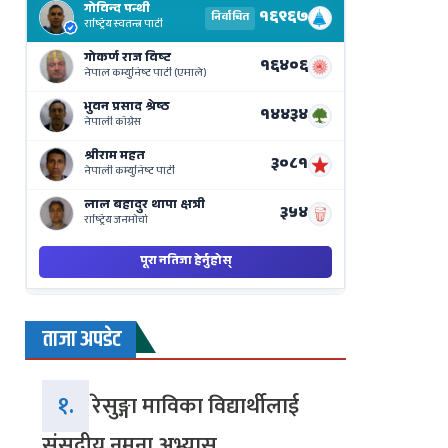
Results
Live
on
Nepse
Bajar
ताजा अपडेट
१.
रेसुङ्गा माविका विद्यार्थीलाई
संसदीय नमुना अभ्यास