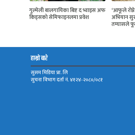
गुल्मेली बालगायिका बिष्ट द भ्वाइस अफ
‘आफूले रोप्ने
किड्सको सेमिफाइनलमा प्रवेश
अभियान सुर
तम्घासले फू
हाम्रो बारे
सुसम मिडिया प्रा. लि
सुचना विभाग दर्ता नं. ४१२४-२०८०/०८१