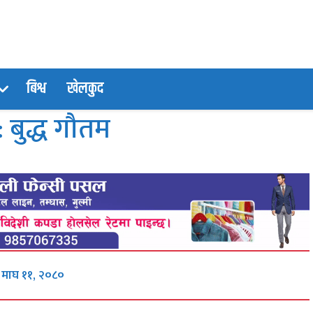
बिश्व
खेलकुद
: बुद्ध गौतम
, माघ ११, २०८०