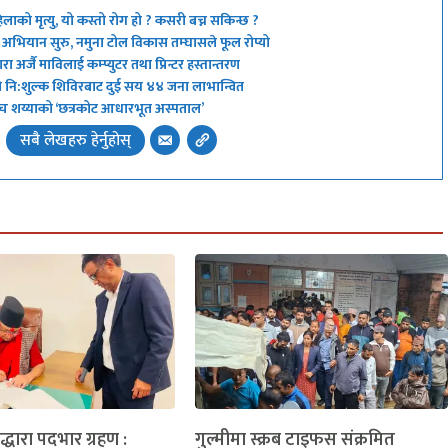
िलाको मृत्यु, यो कस्तो रोग हो ? कसरी बच्न सकिन्छ ?
्ने’ अभियान सुरु, नमुना टोल विकास तम्घासले फूल रोप्यो
 अर्जै माविलाई कम्प्युटर तथा प्रिन्टर हस्तान्तरण
ो नि:शुल्क शिविरबाट दुई सय ४४ जना लाभान्वित
 अब पाँच शय्याको ‘छत्रकोट आधारभूत अस्पताल’
सबै लेखहरु हेर्नुहोस्
लद्धारा पदभार ग्रहण :
गुल्मीमा स्क्रब टाइफस संक्रमित