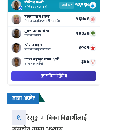
Results
Live
on
Nepse
Bajar
ताजा अपडेट
१.
रेसुङ्गा माविका विद्यार्थीलाई
संसदीय नमुना अभ्यास