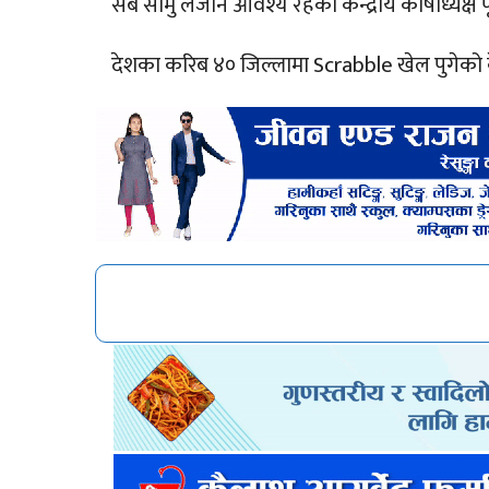
सबै सामु लैजान आवश्य रहेको केन्द्रीय कोषाध्यक्ष प
देशका करिब ४० जिल्लामा Scrabble खेल पुगेको केन्