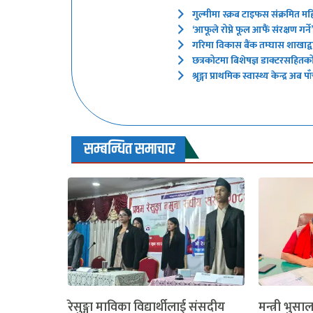
गुल्मीमा स्क्रब टाइफस संक्रमित मह
‘आफूले रोप्ने फूल आफैं संरक्षण गर
गरिमा विकास बैंक तम्घास शाखाद्वारा
छत्रकोटमा बिशेषज्ञ डाक्टरसहितक
श्रृङ्गा प्राथमिक स्वास्थ्य केन्द्र
सम्बन्धित समाचार
रेसुङ्गा माविका विद्यार्थीलाई संसदीय
मन्त्री भुसा