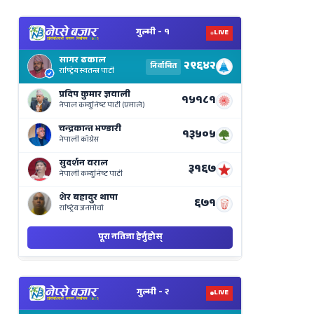
View
Nepal
Election
Results
Live
on
Nepse
Bajar
View
Nepal
Election