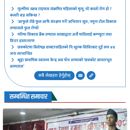
गुल्मीमा स्क्रब टाइफस संक्रमित महिलाको मृत्यु, यो कस्तो रोग हो ?
कसरी बच्न सकिन्छ ?
‘आफूले रोप्ने फूल आफैं संरक्षण गर्ने’ अभियान सुरु, नमुना टोल विकास
तम्घासले फूल रोप्यो
गरिमा विकास बैंक तम्घास शाखाद्वारा अर्जै माविलाई कम्प्युटर तथा
प्रिन्टर हस्तान्तरण
छत्रकोटमा बिशेषज्ञ डाक्टरसहितको नि:शुल्क शिविरबाट दुई सय ४४
जना लाभान्वित
श्रृङ्गा प्राथमिक स्वास्थ्य केन्द्र अब पाँच शय्याको ‘छत्रकोट आधारभूत
अस्पताल’
सबै लेखहरु हेर्नुहोस्
सम्बन्धित समाचार