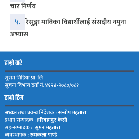
चार निर्णय
५.
रेसुङ्गा माविका विद्यार्थीलाई संसदीय नमुना
अभ्यास
हाम्रो बारे
सुसम मिडिया प्रा. लि
सुचना विभाग दर्ता नं. ४१२४-२०८०/०८१
हाम्रो टिम
अध्यक्ष तथा प्रवन्ध निर्देशक :
सन्तोष महतारा
प्रधान सम्पादक : ह
रिबहादुर केसी
सह-सम्पादक :
सुमन महतारा
व्यवस्थापक :
रुमकला पाण्डे