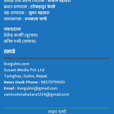
अध्यक्ष तथा प्रवन्ध निर्देशक :
सन्तोष महतारा
प्रधान सम्पादक : ह
रिबहादुर केसी
सह-सम्पादक :
सुमन महतारा
व्यवस्थापक :
रुमकला पाण्डे
संवाददाता
तेजेन्द्र कार्की (बुटवल)
अनिष पन्थी (तम्घास)
सम्पर्क
livegulmi.com
Susam Media Pvt. Ltd
Tamghas, Gulmi, Nepal.
News Desk Phone :
9857079900
Email :
livegulmi@gmail.com
santoshmahatara1234@gmail.com
लाइभ गुल्मी