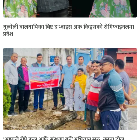
गुल्मेली बालगायिका बिष्ट द भ्वाइस अफ किड्सको सेमिफाइनलमा
प्रवेश
‘आफूले रोप्ने फूल आफैं संरक्षण गर्ने’ अभियान सुरु, नमुना टोल