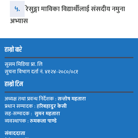
५.
रेसुङ्गा माविका विद्यार्थीलाई संसदीय नमुना
अभ्यास
हाम्रो बारे
सुसम मिडिया प्रा. लि
सुचना विभाग दर्ता नं. ४१२४-२०८०/०८१
हाम्रो टिम
अध्यक्ष तथा प्रवन्ध निर्देशक :
सन्तोष महतारा
प्रधान सम्पादक : ह
रिबहादुर केसी
सह-सम्पादक :
सुमन महतारा
व्यवस्थापक :
रुमकला पाण्डे
संवाददाता