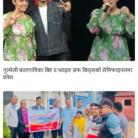
गुल्मेली बालगायिका बिष्ट द भ्वाइस अफ किड्सको सेमिफाइनलमा
प्रवेश