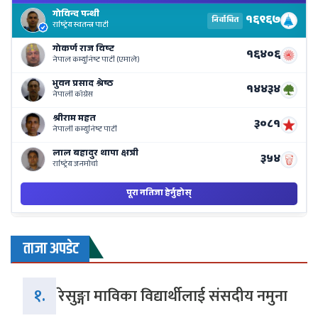
El
Re
Li
o
Ne
Ba
ताजा अपडेट
१.
रेसुङ्गा माविका विद्यार्थीलाई संसदीय नमुना