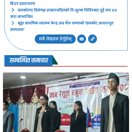
प्रिन्टर हस्तान्तरण
छत्रकोटमा बिशेषज्ञ डाक्टरसहितको नि:शुल्क शिविरबाट दुई सय ४४
जना लाभान्वित
श्रृङ्गा प्राथमिक स्वास्थ्य केन्द्र अब पाँच शय्याको ‘छत्रकोट आधारभूत
अस्पताल’
सबै लेखहरु हेर्नुहोस्
सम्बन्धित समाचार