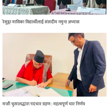
रेसुङ्गा माविका विद्यार्थीलाई संसदीय नमुना अभ्यास
मन्त्री भुसालद्धारा पदभार ग्रहण : महत्वपूर्ण चार निर्णय