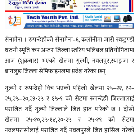
सैनामैना । रुपन्देहीको सैनामैना–६, कलौनीमा जारी स्वःढुण्डी
थरुनी स्मृति कप अन्तर जिल्ला स्तरिय भलिबल प्रतियोगितामा
आज (शुक्रबार) भएको खेलमा गुल्मी, नवलपुर,स्याङ्जा र
बागलुङ जिल्ला सेमिफाइनलमा प्रवेश गरेका छन् ।
गुल्मी र रूपन्देही विच भएको पहिलाे खेलमा २५–२१, १२–
२५,२५–२०,२३-२५ र १५-९ को सेटमा रूपन्देही जिल्लालाई
पराजित गर्दै गुल्मी जिल्लाले जित हात पारेकाे छ । दाेस्राे
खेलमा २५-१०,२५-१४,२०-२५ र २५-१९ काे सेटमा
नवलपरासीलाई पराजित गर्दै नवलपुरले जित हासिल गरेकाे