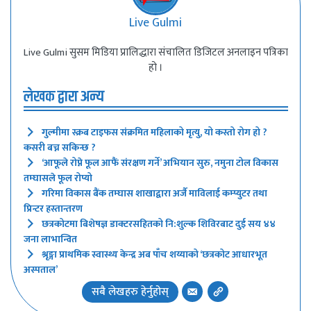
Live Gulmi
Live Gulmi सुसम मिडिया प्रालिद्धारा संचालित डिजिटल अनलाइन पत्रिका
हो ।
लेखक द्वारा अन्य
गुल्मीमा स्क्रब टाइफस संक्रमित महिलाको मृत्यु, यो कस्तो रोग हो ?
कसरी बच्न सकिन्छ ?
‘आफूले रोप्ने फूल आफैं संरक्षण गर्ने’ अभियान सुरु, नमुना टोल विकास
तम्घासले फूल रोप्यो
गरिमा विकास बैंक तम्घास शाखाद्वारा अर्जै माविलाई कम्प्युटर तथा
प्रिन्टर हस्तान्तरण
छत्रकोटमा बिशेषज्ञ डाक्टरसहितको नि:शुल्क शिविरबाट दुई सय ४४
जना लाभान्वित
श्रृङ्गा प्राथमिक स्वास्थ्य केन्द्र अब पाँच शय्याको ‘छत्रकोट आधारभूत
अस्पताल’
सबै लेखहरु हेर्नुहोस्