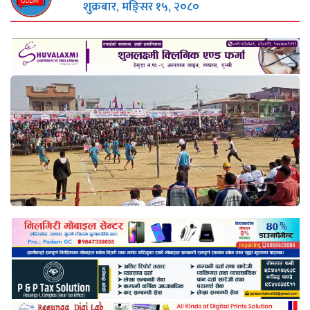
शुक्रबार, मङि्सर १५, २०८०