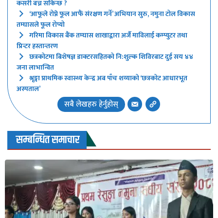
कसरी बच्न सकिन्छ ?
‘आफूले रोप्ने फूल आफैं संरक्षण गर्ने’ अभियान सुरु, नमुना टोल विकास
तम्घासले फूल रोप्यो
गरिमा विकास बैंक तम्घास शाखाद्वारा अर्जै माविलाई कम्प्युटर तथा
प्रिन्टर हस्तान्तरण
छत्रकोटमा बिशेषज्ञ डाक्टरसहितको नि:शुल्क शिविरबाट दुई सय ४४
जना लाभान्वित
श्रृङ्गा प्राथमिक स्वास्थ्य केन्द्र अब पाँच शय्याको ‘छत्रकोट आधारभूत
अस्पताल’
सबै लेखहरु हेर्नुहोस्
सम्बन्धित समाचार