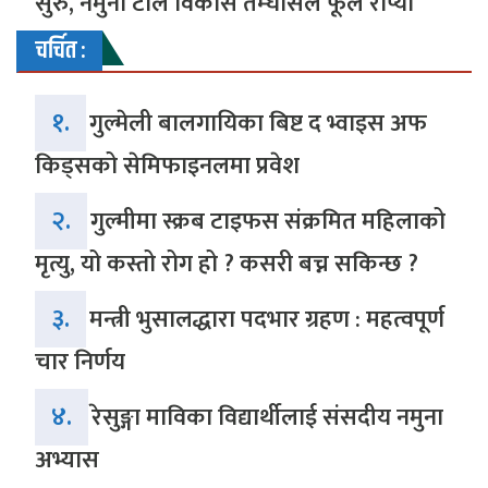
सुरु, नमुना टोल विकास तम्घासले फूल रोप्यो
चर्चित :
१.
गुल्मेली बालगायिका बिष्ट द भ्वाइस अफ
किड्सको सेमिफाइनलमा प्रवेश
२.
गुल्मीमा स्क्रब टाइफस संक्रमित महिलाको
मृत्यु, यो कस्तो रोग हो ? कसरी बच्न सकिन्छ ?
३.
मन्त्री भुसालद्धारा पदभार ग्रहण : महत्वपूर्ण
चार निर्णय
४.
रेसुङ्गा माविका विद्यार्थीलाई संसदीय नमुना
अभ्यास