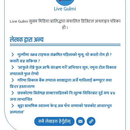
Live Gulmi
Live Gulmi सुसम मिडिया प्रालिद्धारा संचालित डिजिटल अनलाइन पत्रिका
हो ।
लेखक द्वारा अन्य
गुल्मीमा स्क्रब टाइफस संक्रमित महिलाको मृत्यु, यो कस्तो रोग हो ?
कसरी बच्न सकिन्छ ?
‘आफूले रोप्ने फूल आफैं संरक्षण गर्ने’ अभियान सुरु, नमुना टोल विकास
तम्घासले फूल रोप्यो
गरिमा विकास बैंक तम्घास शाखाद्वारा अर्जै माविलाई कम्प्युटर तथा
प्रिन्टर हस्तान्तरण
छत्रकोटमा बिशेषज्ञ डाक्टरसहितको नि:शुल्क शिविरबाट दुई सय ४४
जना लाभान्वित
श्रृङ्गा प्राथमिक स्वास्थ्य केन्द्र अब पाँच शय्याको ‘छत्रकोट आधारभूत
अस्पताल’
सबै लेखहरु हेर्नुहोस्