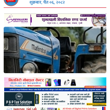
शुक्रबार, चैत ०६, २०८२