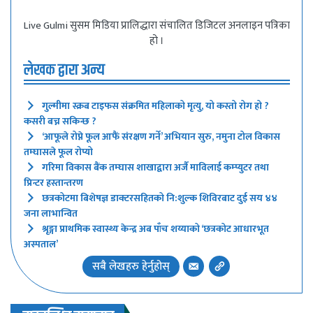
Live Gulmi सुसम मिडिया प्रालिद्धारा संचालित डिजिटल अनलाइन पत्रिका
हो ।
लेखक द्वारा अन्य
गुल्मीमा स्क्रब टाइफस संक्रमित महिलाको मृत्यु, यो कस्तो रोग हो ?
कसरी बच्न सकिन्छ ?
‘आफूले रोप्ने फूल आफैं संरक्षण गर्ने’ अभियान सुरु, नमुना टोल विकास
तम्घासले फूल रोप्यो
गरिमा विकास बैंक तम्घास शाखाद्वारा अर्जै माविलाई कम्प्युटर तथा
प्रिन्टर हस्तान्तरण
छत्रकोटमा बिशेषज्ञ डाक्टरसहितको नि:शुल्क शिविरबाट दुई सय ४४
जना लाभान्वित
श्रृङ्गा प्राथमिक स्वास्थ्य केन्द्र अब पाँच शय्याको ‘छत्रकोट आधारभूत
अस्पताल’
सबै लेखहरु हेर्नुहोस्