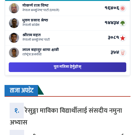
o
Ne
Ba
ताजा अपडेट
१.
रेसुङ्गा माविका विद्यार्थीलाई संसदीय नमुना
अभ्यास