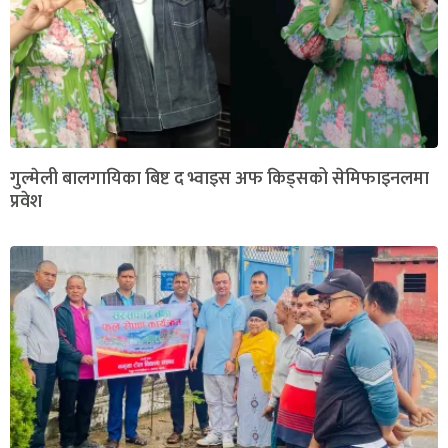
गुल्मेली बालगायिका बिष्ट द भ्वाइस अफ किड्सको सेमिफाइनलमा
प्रवेश