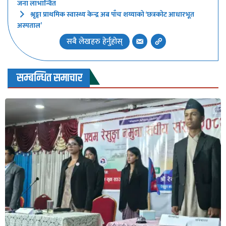
जना लाभान्वित
श्रृङ्गा प्राथमिक स्वास्थ्य केन्द्र अब पाँच शय्याको ‘छत्रकोट आधारभूत
अस्पताल’
सबै लेखहरु हेर्नुहोस्
सम्बन्धित समाचार