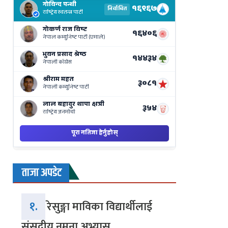
Results
Live
on
Nepse
Bajar
ताजा अपडेट
१.
रेसुङ्गा माविका विद्यार्थीलाई
संसदीय नमुना अभ्यास