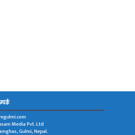
्पर्क
ivegulmi.com
usam Media Pvt. Ltd
amghas, Gulmi, Nepal.