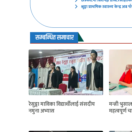
छत्रकोटमा बिशेषज्ञ डाक्टरसहितक
श्रृङ्गा प्राथमिक स्वास्थ्य केन्द्र
सम्बन्धित समाचार
रेसुङ्गा माविका विद्यार्थीलाई संसदीय
मन्त्री भुसा
नमुना अभ्यास
महत्वपूर्ण च