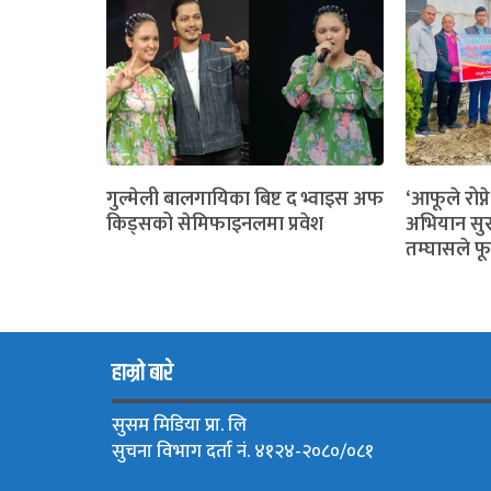
गुल्मेली बालगायिका बिष्ट द भ्वाइस अफ
‘आफूले रोप्ने
किड्सको सेमिफाइनलमा प्रवेश
अभियान सुर
तम्घासले फू
हाम्रो बारे
सुसम मिडिया प्रा. लि
सुचना विभाग दर्ता नं. ४१२४-२०८०/०८१