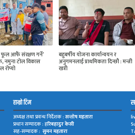
 फूल आफैं संरक्षण गर्ने’
बहुबर्षीय योजना कार्यान्वयन र
ु, नमुना टोल विकास
अनुगमनलाई प्राथमिकता दिन्छौ : मन्त्री
ल रोप्यो
खत्री
हाम्रो टिम
सम
अध्यक्ष तथा प्रवन्ध निर्देशक :
सन्तोष महतारा
l
प्रधान सम्पादक : ह
रिबहादुर केसी
S
सह-सम्पादक :
सुमन महतारा
T