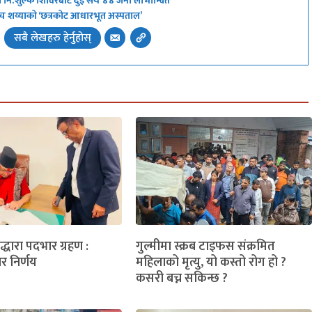
ो नि:शुल्क शिविरबाट दुई सय ४४ जना लाभान्वित
 अब पाँच शय्याको ‘छत्रकोट आधारभूत अस्पताल’
सबै लेखहरु हेर्नुहोस्
लद्धारा पदभार ग्रहण :
गुल्मीमा स्क्रब टाइफस संक्रमित
ार निर्णय
महिलाको मृत्यु, यो कस्तो रोग हो ?
कसरी बच्न सकिन्छ ?