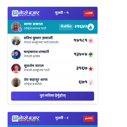
View
Nepal
Election
Results
Live
on
Nepse
Bajar
View
Nepal
Election