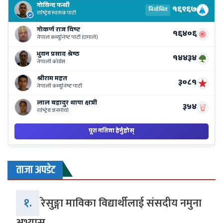
Re
Li
o
Ne
Ba
ताजा अपडेट
१.
रेसुङ्गा माविका विद्यार्थीलाई संसदीय नमुना
अभ्यास