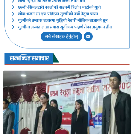
छल्दी-इन्द्रेगौडा सडक स्तरोन्नतिका लागि बन्द
छल्दी-सिमलटारी कालोपत्रे सडकमै हिलो र माटोको थुप्रो
लोक भजन संरक्षण प्रतिष्ठान गुल्मीको नयाँ नेतृत्व चयन
गुल्मीको तम्घास बजारमा गुञ्जियो नेवारी मौलिक बाजाको धुन
गुल्मीमा अस्पताल आसपास सूर्तीजन्य पदार्थ रोक्न अनुगमन तीव्र
सबै लेखहरु हेर्नुहोस्
सम्बन्धित समाचार