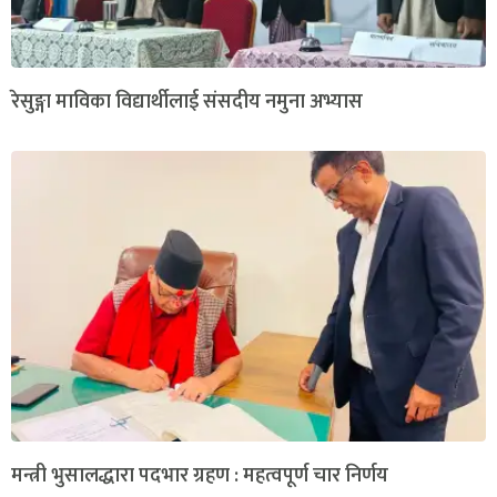
रेसुङ्गा माविका विद्यार्थीलाई संसदीय नमुना अभ्यास
मन्त्री भुसालद्धारा पदभार ग्रहण : महत्वपूर्ण चार निर्णय