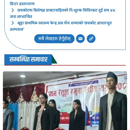
प्रिन्टर हस्तान्तरण
छत्रकोटमा बिशेषज्ञ डाक्टरसहितको नि:शुल्क शिविरबाट दुई सय ४४
जना लाभान्वित
श्रृङ्गा प्राथमिक स्वास्थ्य केन्द्र अब पाँच शय्याको ‘छत्रकोट आधारभूत
अस्पताल’
सबै लेखहरु हेर्नुहोस्
सम्बन्धित समाचार