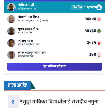
El
Re
Li
o
Ne
Ba
ताजा अपडेट
१.
रेसुङ्गा माविका विद्यार्थीलाई संसदीय नमुना